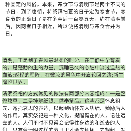
种固定的风俗。本来，寒食节与清明节是两个不同的
节日，到了唐朝，将祭拜扫墓的日子定为寒食节。寒
食节的正确日子是在冬至后一百零五天，约在清明前
后，因两者日子相近，所以便将清明与寒食合并为一
日。
清明，正是到了春风最温柔的时分。在宁静中孕育着
的，是蓬勃的生的力量。沉睡已久的心脏中流过温热的
血液;返程的雁阵，在微凉的暮色中开启轮回之路;新生
降临世界。
清明祭祀的方式常见的做法有两部分内容组成：一是整
怀念祖
修坟墓，二是挂烧纸钱、供奉祭品。这些都是
先、寄托哀思的表达，以起到缅怀先人功绩、勉励后人
的作用。其实祭祀是一种文化，提醒健在的人，记住远
去的人。人们平时不见得会记得住身边的和逝去的人
们，只有像清明这样的节日里才会去缅怀，去想起。就