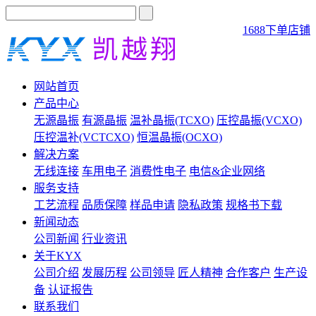
1688下单店铺
网站首页
产品中心
无源晶振
有源晶振
温补晶振(TCXO)
压控晶振(VCXO)
压控温补(VCTCXO)
恒温晶振(OCXO)
解决方案
无线连接
车用电子
消费性电子
电信&企业网络
服务支持
工艺流程
品质保障
样品申请
隐私政策
规格书下载
新闻动态
公司新闻
行业资讯
关于KYX
公司介绍
发展历程
公司领导
匠人精神
合作客户
生产设
备
认证报告
联系我们